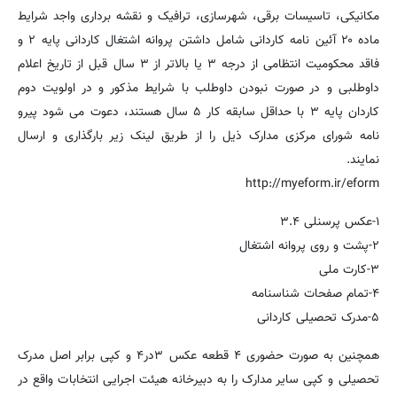
مکانیکی، تاسیسات برقی، شهرسازی، ترافیک و نقشه برداری واجد شرایط
ماده ۲۰ آئین نامه کاردانی شامل داشتن پروانه اشتغال کاردانی پایه ۲ و
فاقد محکومیت انتظامی از درجه ۳ یا بالاتر از ۳ سال قبل از تاریخ اعلام
داوطلبی و در صورت نبودن داوطلب با شرایط مذکور و در اولویت دوم
کاردان پایه ۳ با حداقل سابقه کار ۵ سال هستند، دعوت می شود پیرو
نامه شورای مرکزی مدارک ذیل را از طریق لینک زیر بارگذاری و ارسال
نمایند.
http://myeform.ir/eform
۱-عکس پرسنلی ۳.۴
۲-پشت و روی پروانه اشتغال
۳-کارت ملی
۴-تمام صفحات شناسنامه
۵-مدرک تحصیلی کاردانی
همچنین به صورت حضوری ۴ قطعه عکس ۳در۴ و کپی برابر اصل مدرک
تحصیلی و کپی سایر مدارک را به دبیرخانه هیئت اجرایی انتخابات واقع در