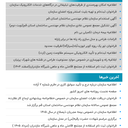
اطلاعیه امکان بهره‌مندی از ظرفیت‌های تبلیغاتی در درگاه‌های خدمات الکترونیک سازمان
فراخوان ثبت‌نام و تهیه بلیت استخر ویژه اعضای سازمان
آگهی استخدام سازمان نظام مهندسی ساختمان استان قم
آگهی تشکیل مجمع عمومی عادی سازمان نظام مهندسی ساختمان استان قم(نوبت دوم)
اطلاعیه بیمه درمان تکمیلی بی نام
الزامات طراحی و مدل سازی راه پله ها در برابر زلزله
فراخوان تور یک روزه کویر ابوزیدآباد(سیازگه)/ظرفیت محدود
اطلاعیه ثبت‌نام و تأیید الکترونیکی سیستم مقاومت زمین (ارت)
ابلاغیه راه و شهرسازی در خصوص موارد ممنوعیت طراحی در نقشه های شهرک پرنیان
فراخوان ثبت نام استفاده از مجتمع اقامتی ماه و ماهی شیرگاه مازندران(اسفند ۱۴۰۴)
آخرین خبرها
اطلاعیه سازمان درباره درج و تأیید سوابق کاری در «فرم شماره ۲ آزاد»
صفحه نخست روزنامه های امروز کشور
فراخوان دریافت نظرات اعضای سازمان در خصوص «نظام‌نامه پیشنهادی ارجاع کار نظارت»
مجمع عمومی سالانه سازمان نظام مهندسی ساختمان استان قم برگزار شد
اطلاعیه سازمان در خصوص بیمه مجریان ذیصلاح در سال ۱۴۰۵
برگزاری مراسم شهادت حضرت رقیه(س) در محل سازمان
فراخوان ثبت نام استفاده از مجتمع اقامتی ماه و ماهی شیرگاه مازندران (مرداد ۱۴۰۵ )