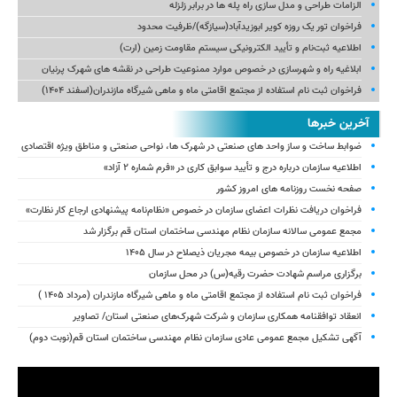
الزامات طراحی و مدل سازی راه پله ها در برابر زلزله
فراخوان تور یک روزه کویر ابوزیدآباد(سیازگه)/ظرفیت محدود
اطلاعیه ثبت‌نام و تأیید الکترونیکی سیستم مقاومت زمین (ارت)
ابلاغیه راه و شهرسازی در خصوص موارد ممنوعیت طراحی در نقشه های شهرک پرنیان
فراخوان ثبت نام استفاده از مجتمع اقامتی ماه و ماهی شیرگاه مازندران(اسفند ۱۴۰۴)
آخرین خبرها
ضوابط ساخت و ساز واحد های صنعتی در شهرک ها، نواحی صنعتی و مناطق ویژه اقتصادی
اطلاعیه سازمان درباره درج و تأیید سوابق کاری در «فرم شماره ۲ آزاد»
صفحه نخست روزنامه های امروز کشور
فراخوان دریافت نظرات اعضای سازمان در خصوص «نظام‌نامه پیشنهادی ارجاع کار نظارت»
مجمع عمومی سالانه سازمان نظام مهندسی ساختمان استان قم برگزار شد
اطلاعیه سازمان در خصوص بیمه مجریان ذیصلاح در سال ۱۴۰۵
برگزاری مراسم شهادت حضرت رقیه(س) در محل سازمان
فراخوان ثبت نام استفاده از مجتمع اقامتی ماه و ماهی شیرگاه مازندران (مرداد ۱۴۰۵ )
انعقاد توافقنامه همکاری سازمان و شرکت شهرک‌های صنعتی استان/ تصاویر
آگهی تشکیل مجمع عمومی عادی سازمان نظام مهندسی ساختمان استان قم(نوبت دوم)