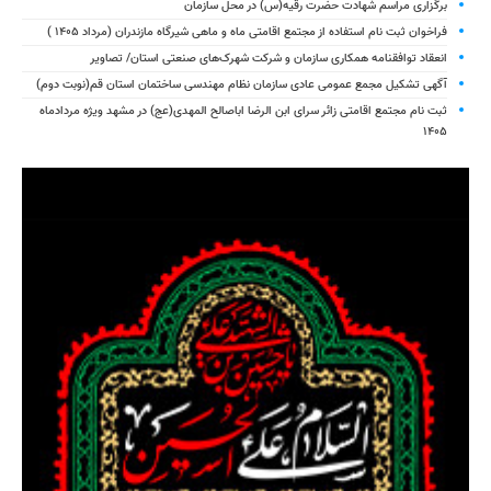
برگزاری مراسم شهادت حضرت رقیه(س) در محل سازمان
فراخوان ثبت نام استفاده از مجتمع اقامتی ماه و ماهی شیرگاه مازندران (مرداد ۱۴۰۵ )
انعقاد توافقنامه همکاری سازمان و شرکت شهرک‌های صنعتی استان/ تصاویر
آگهی تشکیل مجمع عمومی عادی سازمان نظام مهندسی ساختمان استان قم(نوبت دوم)
ثبت نام مجتمع اقامتی زائر سرای ابن الرضا اباصالح المهدی(عج) در مشهد ویژه مردادماه
۱۴۰۵